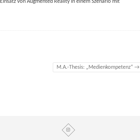
insatz von Augmented Reality in einem Szenario mit
M.A.-Thesis: „Medienkompetenz“
→